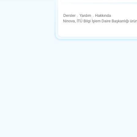
Dersler
.
Yardım
.
Hakkında
Ninova, İTÜ Bilgi İşlem Daire Başkanlığı ür