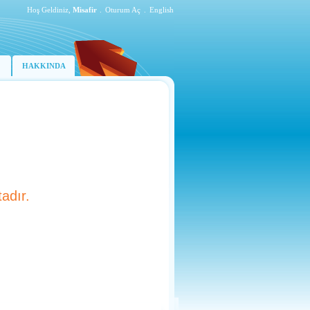
Hoş Geldiniz,
Misafir
.
Oturum Aç
.
English
HAKKINDA
adır.