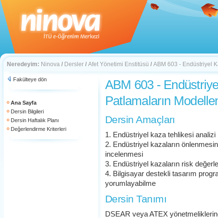
Neredeyim:
Ninova
/
Dersler
/
Afet Yönetimi Enstitüsü
/
ABM 603 - Endüstriyel K
Fakülteye dön
ABM 603 - Endüstriye
Patlamaların Modell
Ana Sayfa
Dersin Bilgileri
Dersin Amaçları
Dersin Haftalık Planı
Değerlendirme Kriterleri
1. Endüstriyel kaza tehlikesi anali
2. Endüstriyel kazaların önlenmesin
incelenmesi
3. Endüstriyel kazaların risk değer
4. Bilgisayar destekli tasarım progr
yorumlayabilme
Dersin Tanımı
DSEAR veya ATEX yönetmeliklerine g