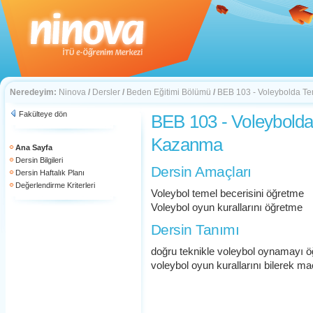
Neredeyim:
Ninova
/
Dersler
/
Beden Eğitimi Bölümü
/
BEB 103 - Voleybolda Te
Fakülteye dön
BEB 103 - Voleybolda
Kazanma
Ana Sayfa
Dersin Bilgileri
Dersin Amaçları
Dersin Haftalık Planı
Değerlendirme Kriterleri
Voleybol temel becerisini öğretme
Voleybol oyun kurallarını öğretme
Dersin Tanımı
doğru teknikle voleybol oynamayı 
voleybol oyun kurallarını bilerek m