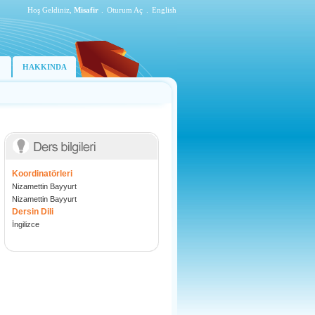
Hoş Geldiniz,
Misafir
.
Oturum Aç
.
English
HAKKINDA
Koordinatörleri
Nizamettin Bayyurt
Nizamettin Bayyurt
Dersin Dili
İngilizce