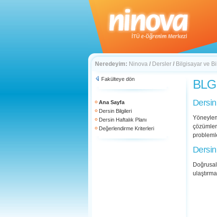
Neredeyim:
Ninova
/
Dersler
/
Bilgisayar ve Bi
Fakülteye dön
BLG 
Dersin
Ana Sayfa
Dersin Bilgileri
Yöneylem
Dersin Haftalık Planı
çözümler
Değerlendirme Kriterleri
probleml
Dersin
Doğrusal 
ulaştırma