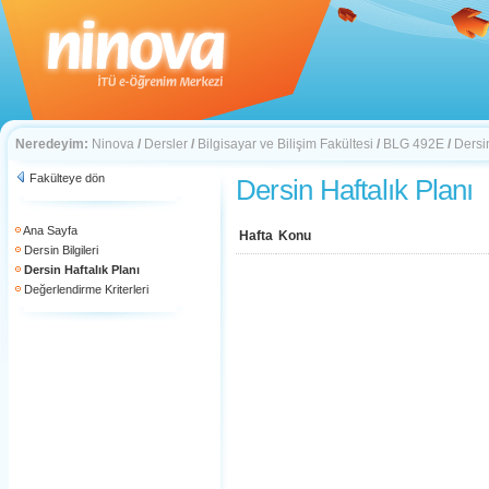
Neredeyim:
Ninova
/
Dersler
/
Bilgisayar ve Bilişim Fakültesi
/
BLG 492E
/
Dersin
Fakülteye dön
Dersin Haftalık Planı
Ana Sayfa
Hafta
Konu
Dersin Bilgileri
Dersin Haftalık Planı
Değerlendirme Kriterleri