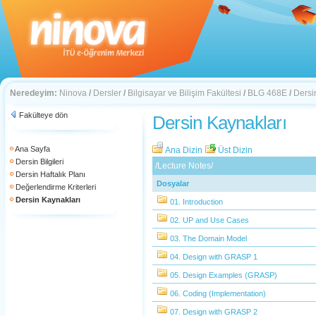
Neredeyim:
Ninova
/
Dersler
/
Bilgisayar ve Bilişim Fakültesi
/
BLG 468E
/
Dersi
Fakülteye dön
Dersin Kaynakları
Ana Sayfa
Ana Dizin
Üst Dizin
Dersin Bilgileri
/Lecture Notes/
Dersin Haftalık Planı
Dosyalar
Değerlendirme Kriterleri
Dersin Kaynakları
01. Introduction
02. UP and Use Cases
03. The Domain Model
04. Design with GRASP 1
05. Design Examples (GRASP)
06. Coding (Implementation)
07. Design with GRASP 2