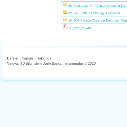
08. Design with GoF Patterns Adapter Fact
09. GoF Patterns Strategy, Composite
10. GoF Facade Observer Decorator Temp
11._Who_is_who
Dersler
.
Yardım
.
Hakkında
Ninova, İTÜ Bilgi İşlem Daire Başkanlığı ürünüdür. © 2026