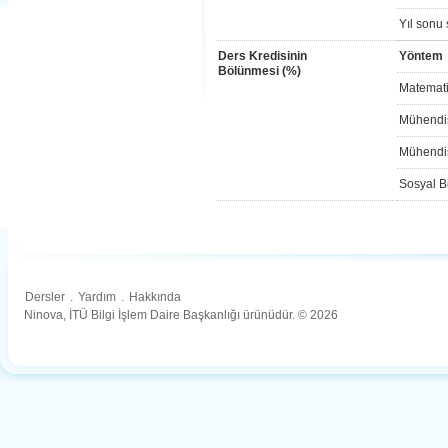
Yıl sonu 
Ders Kredisinin
Yöntem
Bölünmesi (%)
Matemati
Mühendis
Mühendis
Sosyal Bi
Dersler
.
Yardım
.
Hakkında
Ninova, İTÜ Bilgi İşlem Daire Başkanlığı ürünüdür. © 2026