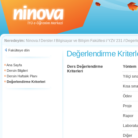
Neredeyim:
Ninova
/
Dersler
/
Bilgisayar ve Bilişim Fakültesi
/
YZV 231
/
Degerle
Fakülteye dön
Değerlendirme Kriterl
Ana Sayfa
Ders Değerlendirme
Yöntem
Dersin Bilgileri
Kriterleri
Dersin Haftalık Planı
Yıliçi sın
Değerlendirme Kriterleri
Kısa sın
Ödev
Proje
Rapor
Laboratu
Diğer