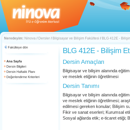
Neredeyim:
Ninova
/
Dersler
/
Bilgisayar ve Bilişim Fakültesi
/
BLG 412E - Bilişim
Fakülteye dön
BLG 412E - Bilişim Et
Dersin Amaçları
Ana Sayfa
Dersin Bilgileri
Bilgisayar ve bilişim alanında eğiti
Dersin Haftalık Planı
ve meslek etiğinin öğretilmesi
Değerlendirme Kriterleri
Dersin Tanımı
Bilgisayar ve bilişim alanında eğiti
ve meslek etiğinin öğretilmesi; ara
edilmesi gereken konular; Bilişim suç
Fikir ve sanat eserleri; Kurumsal eti
Sosyal ağlarda etik; e-ticaret etiği;