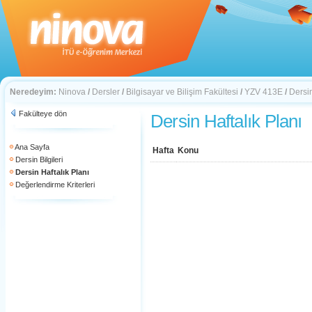
Neredeyim:
Ninova
/
Dersler
/
Bilgisayar ve Bilişim Fakültesi
/
YZV 413E
/
Dersin
Fakülteye dön
Dersin Haftalık Planı
Ana Sayfa
Hafta
Konu
Dersin Bilgileri
Dersin Haftalık Planı
Değerlendirme Kriterleri