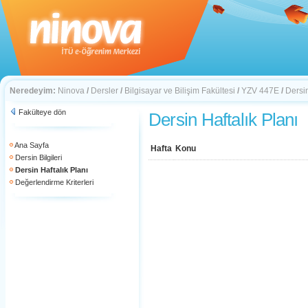
Neredeyim:
Ninova
/
Dersler
/
Bilgisayar ve Bilişim Fakültesi
/
YZV 447E
/
Dersin
Fakülteye dön
Dersin Haftalık Planı
Ana Sayfa
Hafta
Konu
Dersin Bilgileri
Dersin Haftalık Planı
Değerlendirme Kriterleri