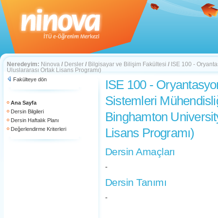
Neredeyim:
Ninova
/
Dersler
/
Bilgisayar ve Bilişim Fakültesi
/
ISE 100 - Oryant
Uluslararası Ortak Lisans Programı)
Fakülteye dön
ISE 100 - Oryantasyo
Sistemleri Mühendis
Ana Sayfa
Dersin Bilgileri
Binghamton University
Dersin Haftalık Planı
Lisans Programı)
Değerlendirme Kriterleri
Dersin Amaçları
-
Dersin Tanımı
-