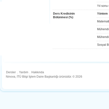
Yıl sonu 
Ders Kredisinin
Yöntem
Bölünmesi (%)
Matemati
Mühendis
Mühendis
Sosyal Bi
Dersler
.
Yardım
.
Hakkında
Ninova, İTÜ Bilgi İşlem Daire Başkanlığı ürünüdür. © 2026