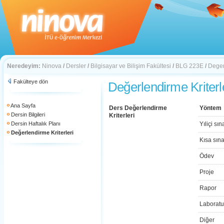
Neredeyim:
Ninova
/
Dersler
/
Bilgisayar ve Bilişim Fakültesi
/
BLG 223E
/
Deger
Fakülteye dön
Değerlendirme Kriterl
Ana Sayfa
Ders Değerlendirme
Yöntem
Dersin Bilgileri
Kriterleri
Dersin Haftalık Planı
Yıliçi sın
Değerlendirme Kriterleri
Kısa sın
Ödev
Proje
Rapor
Laboratu
Diğer