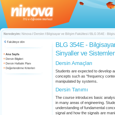
Neredeyim:
Ninova
/
Dersler
/
Bilgisayar ve Bilişim Fakültesi
/
BLG 354E - Bilgis
Fakülteye dön
BLG 354E - Bilgisayar
Sinyaller ve Sistemler
Ana Sayfa
Dersin Bilgileri
Dersin Amaçları
Dersin Haftalık Planı
Değerlendirme Kriterleri
Students are expected to develop a
concepts such as “frequency content
manipulated by systems.
Dersin Tanımı
The course introduces basic analys
in many areas of engineering. Stud
understanding of fundamental conce
signal and how the signals are man