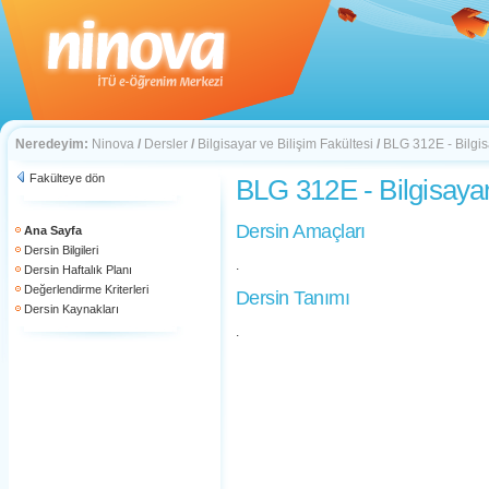
Neredeyim:
Ninova
/
Dersler
/
Bilgisayar ve Bilişim Fakültesi
/
BLG 312E - Bilgisa
Fakülteye dön
BLG 312E - Bilgisayar
Dersin Amaçları
Ana Sayfa
Dersin Bilgileri
.
Dersin Haftalık Planı
Değerlendirme Kriterleri
Dersin Tanımı
Dersin Kaynakları
.