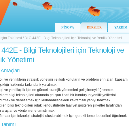
NİNOVA
DERSLER
YARDIM
lişim Fakültesi
/
BLG 442E - Bilgi Teknolojileri için Teknoloji ve Yenilik Yönetimi
442E - Bilgi Teknolojileri için Teknoloji ve
lik Yönetimi
 Amaçları
oji ve yeniliklerin stratejik yönetimi ile ilgili konuların ve problemlerin alan, kapsam
ıklığı hakkında farkındalık yaratmak,
oji ve yenilikçilik için en güncel stratejik yöntemleri geliştirmeyi öğrenmek.
lere bilgi teknolojileri alanında çalışan ticari bir kuruluşun yenilik yetilerini
irmek ve denetlemek için kullanabilecekleri kavramsal yapıyı tanıtmak
ileri bilgi teknolojileri odaklı endüstrilerde faaliyet gösteren şirketler tarafından
n araçlar ve yöntemlerle tanıştırmak
 firması için teknoloji stratejisi oluşturabilmek için gerekli temel becerileri öğretmek
 Tanımı