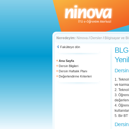
Neredeyim:
Ninova
/
Dersler
/
Bilgisayar ve Bi
Fakülteye dön
BLG 
Yeni
Ana Sayfa
Dersin Bilgileri
Dersin
Dersin Haftalık Planı
Değerlendirme Kriterleri
1. Teknol
ve karmaş
2. Teknol
3. Öğrenci
değerlend
4. Öğrenc
kullanıla
5. Bir BT
Dersin