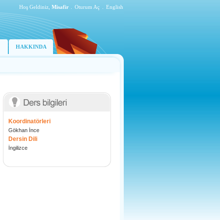
Hoş Geldiniz,
Misafir
.
Oturum Aç
.
English
HAKKINDA
Koordinatörleri
Gökhan İnce
Dersin Dili
İngilizce