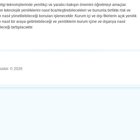
ilgi teknolojilerinde yenilikçi ve yaratıcı bakışın önemini öğretmeyi amaçlar.
 teknolojik yeniliklerini nasıl ticarileştirebilecekleri ve bununla birlikte risk ve
 nasıl yönetilebileceği konuları işlenecektir. Kurum içi ve dışı fikirlerin açık yenilik
 nasıl bir araya getirilebileceği ve yeniliklerin kurum içine ve dışarıya nasıl
leceği tartışılacaktır.
ünüdür. © 2026