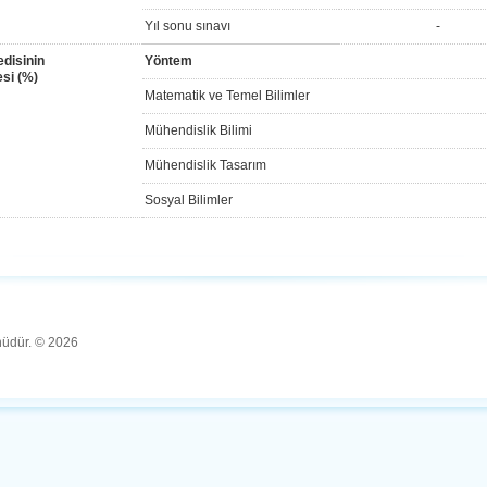
Yıl sonu sınavı
-
disinin
Yöntem
si (%)
Matematik ve Temel Bilimler
Mühendislik Bilimi
Mühendislik Tasarım
Sosyal Bilimler
ünüdür. © 2026