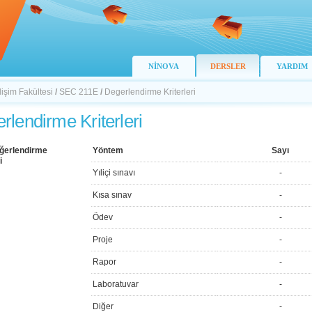
NİNOVA
DERSLER
YARDIM
lişim Fakültesi
/
SEC 211E
/
Degerlendirme Kriterleri
rlendirme Kriterleri
ğerlendirme
Yöntem
Sayı
i
Yıliçi sınavı
-
Kısa sınav
-
Ödev
-
Proje
-
Rapor
-
Laboratuvar
-
Diğer
-