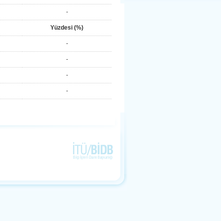
-
Yüzdesi (%)
-
-
-
-