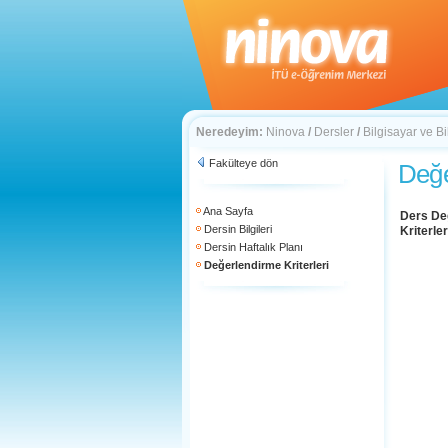
Neredeyim:
Ninova
/
Dersler
/
Bilgisayar ve Bi
Fakülteye dön
Değe
Ana Sayfa
Ders De
Dersin Bilgileri
Kriterler
Dersin Haftalık Planı
Değerlendirme Kriterleri