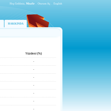
Hoş Geldiniz,
Misafir
.
Oturum Aç
.
English
HAKKINDA
Yüzdesi (%)
-
-
-
-
-
-
-