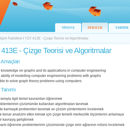
NİNOVA
DERSLER
YARDIM
lişim Fakültesi
/
YZV 413E - Çizge Teorisi ve Algoritmalar
413E - Çizge Teorisi ve Algoritmalar
 Amaçları
n knowledge on graphs and its applications in computer engineering
 ability of modelling computer engineering problems with graphs
able to solve graph theory problems using computers
 Tanımı
amıyla ilgili temel kavramları öğrenmek
oblemlerinin çözümünde kullanılan algoritmaları tanımak
de karmaşık problemleri tanımak ve çözüm yöntemlerini incelemek
kenar analizini etkin kılmak için çizge temelli merkezilik ölçümlerini anlamaya
ir kavrayış geliştirmek
banlı öğrenme problemlerinin çözümünde çizge sinir ağlarının rolünü incelemek