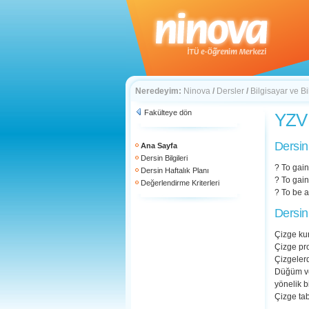
Neredeyim:
Ninova
/
Dersler
/
Bilgisayar ve Bi
Fakülteye dön
YZV 
Dersin
Ana Sayfa
Dersin Bilgileri
? To gai
Dersin Haftalık Planı
? To gain
Değerlendirme Kriterleri
? To be 
Dersin
Çizge kur
Çizge pr
Çizgeler
Düğüm ve 
yönelik b
Çizge ta