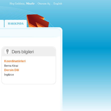
Hoş Geldiniz,
Misafir
.
Oturum Aç
.
English
HAKKINDA
Koordinatörleri
Berna Kiraz
Dersin Dili
İngilizce