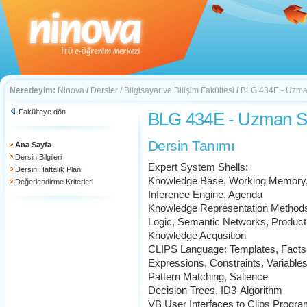
Neredeyim:
Ninova
/
Dersler
/
Bilgisayar ve Bilişim Fakültesi
/
BLG 434E - Uzman
Fakülteye dön
BLG 434E - Uzman Si
Dersin Tanımı
Ana Sayfa
Dersin Bilgileri
Expert System Shells:
Dersin Haftalık Planı
Knowledge Base, Working Memory
Değerlendirme Kriterleri
Inference Engine, Agenda
Knowledge Representation Method
Logic, Semantic Networks, Product
Knowledge Acqusition
CLIPS Language: Templates, Facts,
Expressions, Constraints, Variables
Pattern Matching, Salience
Decision Trees, ID3-Algorithm
VB User Interfaces to Clips Progr