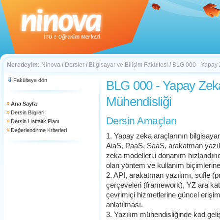
Neredeyim:
Ninova
/
Dersler
/
Bilgisayar ve Bilişim Fakültesi
/
BLG 000 - Yapay Z
Fakülteye dön
BLG 000 - Yapay Zeka
Mühendisliği
Ana Sayfa
Dersin Bilgileri
Dersin Amaçları
Dersin Haftalık Planı
Değerlendirme Kriterleri
1. Yapay zeka araçlarının bilgisaya
AiaS, PaaS, SaaS, arakatman yazılı
zeka modelleri,i donanım hızlandırıc
olan yöntem ve kullanım biçimlerine
2. API, arakatman yazılımı, sufle (
çerçeveleri (framework), YZ ara ka
çevrimiçi hizmetlerine güncel erişim y
anlatılması.
3. Yazılım mühendisliğinde kod gel