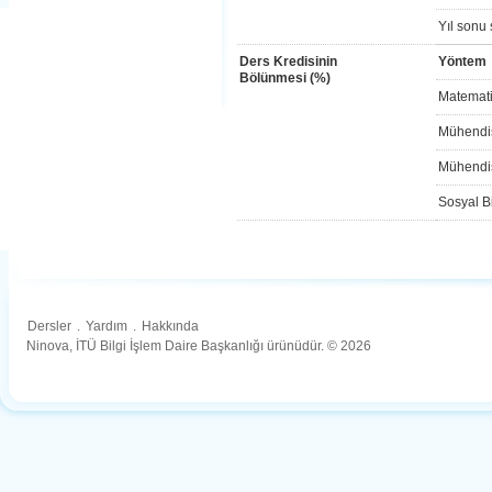
Yıl sonu 
Ders Kredisinin
Yöntem
Bölünmesi (%)
Matemati
Mühendis
Mühendis
Sosyal Bi
Dersler
.
Yardım
.
Hakkında
Ninova, İTÜ Bilgi İşlem Daire Başkanlığı ürünüdür. © 2026