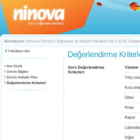
Neredeyim:
Ninova
/
Dersler
/
Bilgisayar ve Bilişim Fakültesi
/
BLG 422E
/
Deger
Fakülteye dön
Değerlendirme Kriterl
Ana Sayfa
Ders Değerlendirme
Yöntem
Dersin Bilgileri
Kriterleri
Dersin Haftalık Planı
Yıliçi sın
Değerlendirme Kriterleri
Kısa sın
Ödev
Proje
Rapor
Laboratu
Diğer