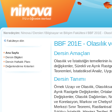
Neredeyim:
Ninova
/
Dersler
/
Bilgisayar ve Bilişim Fakültesi
/
BBF 201E - Olasılık
Fakülteye dön
BBF 201E - Olasılık ve
Dersin Amaçları
Ana Sayfa
Dersin Bilgileri
Olasılık ve İstatistiğin temellerini
Dersin Haftalık Planı
değişkenler, Sürekli ve Ayrık Rastge
Değerlendirme Kriterleri
Teoremleri, İstatistiksel Analiz, Uyg
Dersin Tanımı
Örnek Uzayı ve Olasılık, Olasılıksa
Ayrık Rastgele Değişkenler, Ortala
Değişkenler, Olasılık Dağılımları,
ve Korelasyon, Markov ve Chebyshev
Merkezi Sınır Teoremi, Rastlantısal
Sıklıkçı İstatistik, Hipotez Testleri