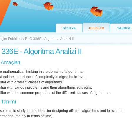
NİNOVA
DERSLER
YARDIM
lişim Fakültesi
/
BLG 336E - Algoritma Analizi II
336E - Algoritma Analizi II
 Amaçları
ce mathematical thinking in the domain of algorithms.
tand the importance of complexity in algorithmic level.
iliar with different classes of algorithms.
iliar with various problems and their algorithmic solutions.
iliar with the common properties of the different classes of algorithms.
 Tanımı
se aims to study the methods for designing efficient algorithms and to evaluate
formance (mainly in terms of time).