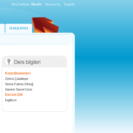
Hoş Geldiniz,
Misafir
.
Oturum Aç
.
English
HAKKINDA
Koordinatörleri
Zehra Çataltepe
Sema Fatma Oktuğ
Sanem Sarıel Uzer
Dersin Dili
İngilizce