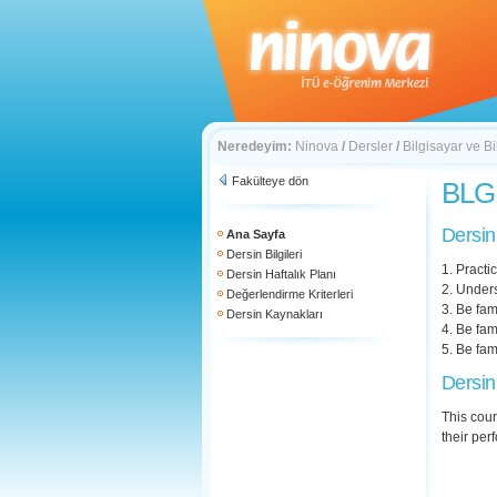
Neredeyim:
Ninova
/
Dersler
/
Bilgisayar ve Bi
Fakülteye dön
BLG 
Dersin
Ana Sayfa
Dersin Bilgileri
1. Practi
Dersin Haftalık Planı
2. Unders
Değerlendirme Kriterleri
3. Be fam
Dersin Kaynakları
4. Be fam
5. Be fam
Dersin
This cour
their per