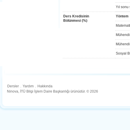
Yıl sonu 
Ders Kredisinin
Yöntem
Bölünmesi (%)
Matemati
Mühendis
Mühendis
Sosyal Bi
Dersler
.
Yardım
.
Hakkında
Ninova, İTÜ Bilgi İşlem Daire Başkanlığı ürünüdür. © 2026