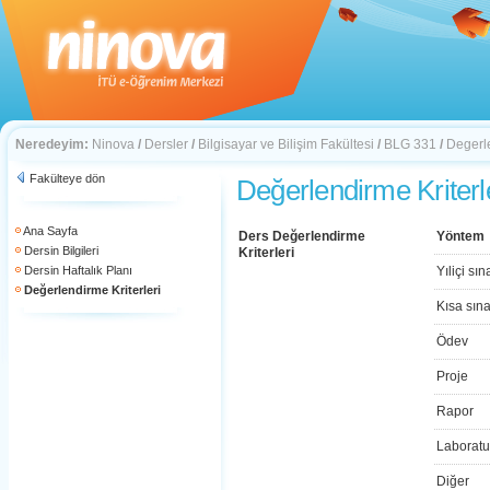
Neredeyim:
Ninova
/
Dersler
/
Bilgisayar ve Bilişim Fakültesi
/
BLG 331
/
Degerle
Fakülteye dön
Değerlendirme Kriterl
Ana Sayfa
Ders Değerlendirme
Yöntem
Dersin Bilgileri
Kriterleri
Dersin Haftalık Planı
Yıliçi sın
Değerlendirme Kriterleri
Kısa sın
Ödev
Proje
Rapor
Laboratu
Diğer