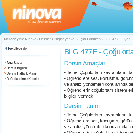
Neredeyim:
Ninova
/
Dersler
/
Bilgisayar ve Bilişim Fakültesi
/
BLG 477E - Çoğul
Fakülteye dön
BLG 477E - Çoğulort
Dersin Amaçları
Ana Sayfa
Dersin Bilgileri
• Temel Çoğulortam kavramlarını t
Dersin Haftalık Planı
• Öğrencilere ses, konuşma, görünt
Değerlendirme Kriterleri
ve analizi yöntemleri konularında te
• Öğrencilerin çoğulortam sistemleri 
bilgileri vermek
Dersin Tanımı
• Temel Çoğulortam kavramlarını t
• Öğrencilere ses, konuşma, görünt
ve analizi yöntemleri konularında te
• Öğrencilerin çoğulortam sistemleri 