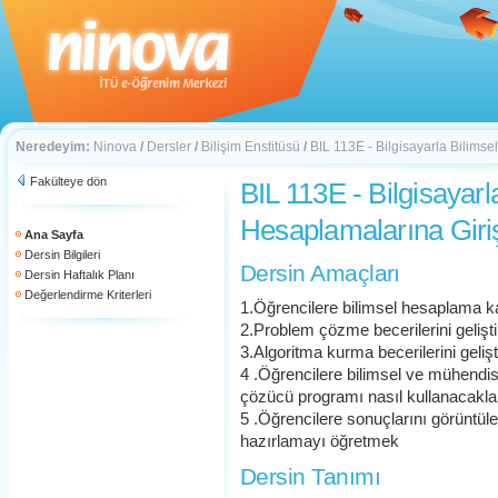
Neredeyim:
Ninova
/
Dersler
/
Bilişim Enstitüsü
/
BIL 113E - Bilgisayarla Bilims
Fakülteye dön
BIL 113E - Bilgisayarl
Hesaplamalarına Gir
Ana Sayfa
Dersin Bilgileri
Dersin Amaçları
Dersin Haftalık Planı
Değerlendirme Kriterleri
1.Öğrencilere bilimsel hesaplama ka
2.Problem çözme becerilerini gelişt
3.Algoritma kurma becerilerini geliş
4 .Öğrencilere bilimsel ve mühendi
çözücü programı nasıl kullanacakla
5 .Öğrencilere sonuçlarını görüntüle
hazırlamayı öğretmek
Dersin Tanımı