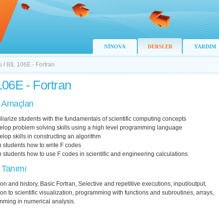
NİNOVA
DERSLER
YARDIM
ü
/
BIL 106E - Fortran
106E - Fortran
 Amaçları
iliarize students with the fundamentals of scientific computing concepts
velop problem solving skills using a high level programming language
elop skills in constructing an algorithm
in students how to write F codes
in students how to use F codes in scientific and engineering calculations
 Tanımı
ion and history, Basic Fortran, Selective and repetitive executions, input/output,
ion to scientific visualization, programming with functions and subroutines, arrays,
mming in numerical analysis.