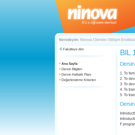
Neredeyim:
Ninova
/
Dersler
/
Bilişim Enstitüs
Fakülteye dön
BIL 
Dersin
Ana Sayfa
Dersin Bilgileri
1. To fam
Dersin Haftalık Planı
2. To de
Değerlendirme Kriterleri
3. To dev
4. To tra
5. To tra
Dersin
Introduct
Introduct
F progra