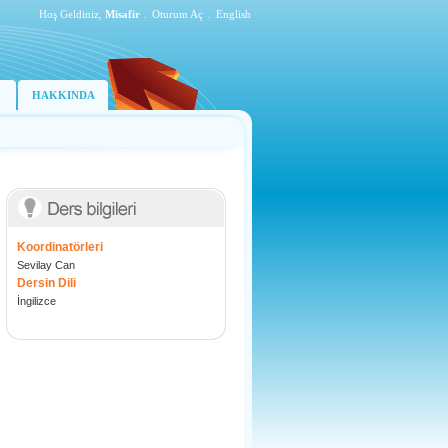
Hoş Geldiniz,
Misafir
.
Oturum Aç
.
English
HAKKINDA
Koordinatörleri
Sevilay Can
Dersin Dili
İngilizce