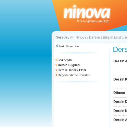
Neredeyim:
Ninova
/
Dersler
/
Bilişim Enstitüs
Fakülteye dön
Dersi
Ana Sayfa
Dersin A
Dersin Bilgileri
Dersin Haftalık Planı
Değerlendirme Kriterleri
Dersin 
Dönem
Dersin D
Dersin 
Dersin 