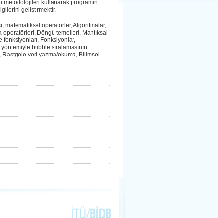
bu metodolojileri kullanarak programın
ilerini geliştirmektir.
sı, matematiksel operatörler, Algoritmalar,
rma operatörleri, Döngü temelleri, Mantıksal
e fonksiyonları, Fonksiyonlar,
ns yöntemiyle bubble sıralamasının
isi, Rastgele veri yazma/okuma, Bilimsel