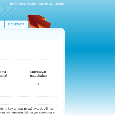
Hoş Geldiniz,
Misafir
.
Oturum Aç
.
English
HAKKINDA
lama
Labratuvar
hafta)
(saat/hafta)
4
ğının kavranmasını sağlayarak bilimsel
ısal yöntemlerin, bilgisayar algoritmaları