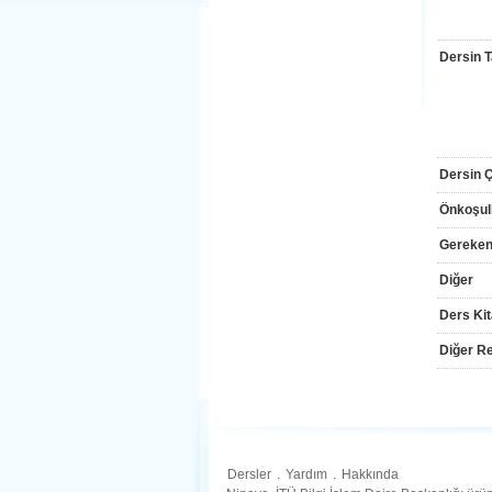
Dersin T
Dersin Çı
Önkoşul
Gereken
Diğer
Ders Kit
Diğer Re
Dersler
.
Yardım
.
Hakkında