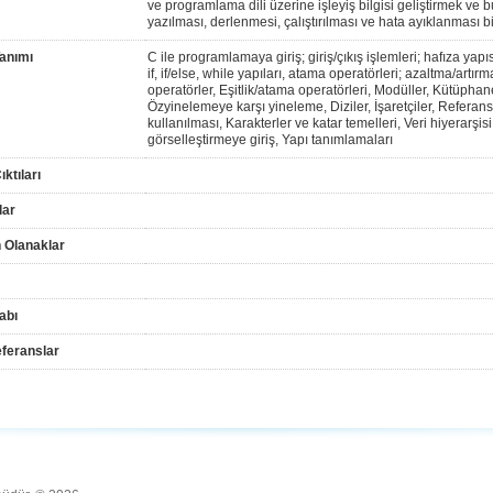
ve programlama dili üzerine işleyiş bilgisi geliştirmek ve 
yazılması, derlenmesi, çalıştırılması ve hata ayıklanması bilg
anımı
C ile programlamaya giriş; giriş/çıkış işlemleri; hafıza yapı
if, if/else, while yapıları, atama operatörleri; azaltma/artı
operatörler, Eşitlik/atama operatörleri, Modüller, Kütüphan
Özyinelemeye karşı yineleme, Diziler, İşaretçiler, Refera
kullanılması, Karakterler ve katar temelleri, Veri hiyerarş
görselleştirmeye giriş, Yapı tanımlamaları
ktıları
lar
 Olanaklar
abı
feranslar