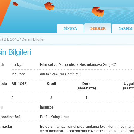
NİNOVA
DERSLER
YARDIM
ü
/
BIL 104E
/
Dersin Bilgileri
n Bilgileri
dı
Türkçe
Bilimsel ve Mühendislik Hesaplamaya Giriş (C)
İngilizce
Intr to Sci&Eng Comp (C)
Kodu
BIL 104E
Kredi
Ders
Uygu
(saat/hafta)
(saat/
3
3
4
-
ili
İngilizce
Koordinatörü
Berfin Kalay Uzun
Amaçları
Bu dersin amacı temel programlama tekniklerinin ve mantı
ve mühendislik problemlerini çözmede kullanılan farklı say