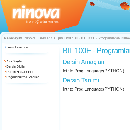
Neredeyim:
Ninova
/
Dersler
/
Bilişim Enstitüsü
/
BIL 100E - Programlama Diline 
Fakülteye dön
BIL 100E - Programlam
Dersin Amaçları
Ana Sayfa
Dersin Bilgileri
Intr.to Prog.Language(PYTHON)
Dersin Haftalık Planı
Değerlendirme Kriterleri
Dersin Tanımı
Intr.to Prog.Language(PYTHON)