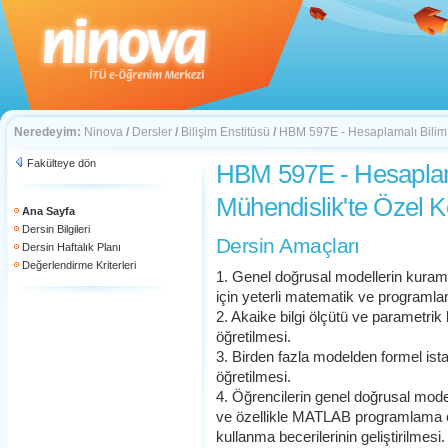
Neredeyim:
Ninova
/
Dersler
/
Bilişim Enstitüsü
/
HBM 597E - Hesaplamalı Bilim 
Fakülteye dön
HBM 597E - Hesaplam
Mühendislik'te Özel K
Ana Sayfa
Dersin Bilgileri
Dersin Amaçları
Dersin Haftalık Planı
Değerlendirme Kriterleri
1. Genel doğrusal modellerin kurams
için yeterli matematik ve programla
2. Akaike bilgi ölçütü ve parametrik
öğretilmesi.
3. Birden fazla modelden formel ista
öğretilmesi.
4. Öğrencilerin genel doğrusal mod
ve özellikle MATLAB programlama or
kullanma becerilerinin geliştirilmesi.