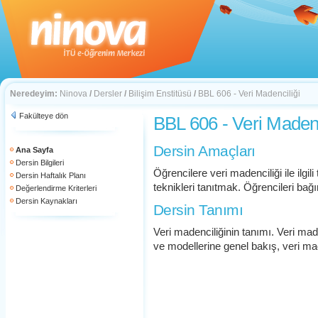
Neredeyim:
Ninova
/
Dersler
/
Bilişim Enstitüsü
/
BBL 606 - Veri Madenciliği
Fakülteye dön
BBL 606 - Veri Madenc
Dersin Amaçları
Ana Sayfa
Dersin Bilgileri
Öğrencilere veri madenciliği ile ilgi
Dersin Haftalık Planı
teknikleri tanıtmak. Öğrencileri b
Değerlendirme Kriterleri
Dersin Kaynakları
Dersin Tanımı
Veri madenciliğinin tanımı. Veri mad
ve modellerine genel bakış, veri ma