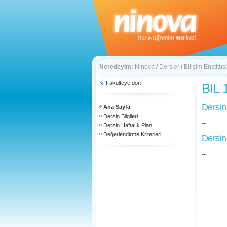
Neredeyim:
Ninova
/
Dersler
/
Bilişim Enstitüs
Fakülteye dön
BIL 
Dersin
Ana Sayfa
Dersin Bilgileri
--
Dersin Haftalık Planı
Değerlendirme Kriterleri
Dersin
--