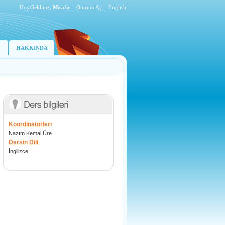
Hoş Geldiniz,
Misafir
.
Oturum Aç
.
English
HAKKINDA
Koordinatörleri
Nazım Kemal Üre
Dersin Dili
İngilizce