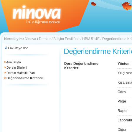
Neredeyim:
Ninova
/
Dersler
/
Bilişim Enstitüsü
/
HBM 514E
/
Degerlendirme Krit
Fakülteye dön
Değerlendirme Kriterl
Ana Sayfa
Ders Değerlendirme
Yöntem
Dersin Bilgileri
Kriterleri
Dersin Haftalık Planı
Yıliçi sın
Değerlendirme Kriterleri
Kısa sın
Ödev
Proje
Rapor
Laboratu
Diğer