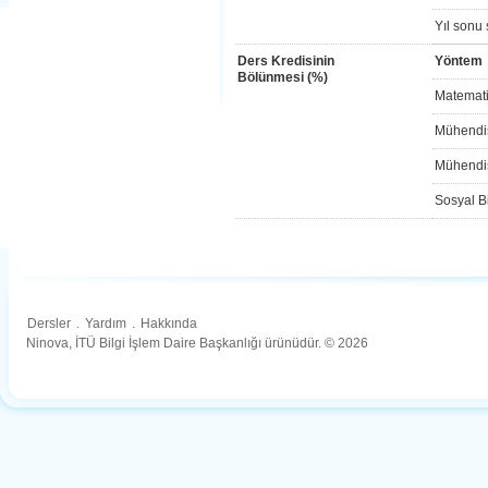
Yıl sonu 
Ders Kredisinin
Yöntem
Bölünmesi (%)
Matemati
Mühendis
Mühendis
Sosyal Bi
Dersler
.
Yardım
.
Hakkında
Ninova, İTÜ Bilgi İşlem Daire Başkanlığı ürünüdür. © 2026