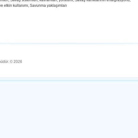
mleri, Savaş sistemleri, kavramları, yönetimi, Savaş varlıklarının entegrasyonu,
ve etkin kullanımı, Savunma yaklaşımları
ünüdür. © 2026