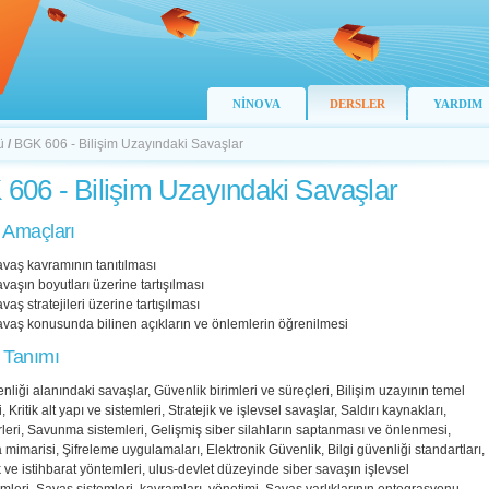
NİNOVA
DERSLER
YARDIM
ü
/
BGK 606 - Bilişim Uzayındaki Savaşlar
606 - Bilişim Uzayındaki Savaşlar
 Amaçları
avaş kavramının tanıtılması
avaşın boyutları üzerine tartışılması
vaş stratejileri üzerine tartışılması
avaş konusunda bilinen açıkların ve önlemlerin öğrenilmesi
 Tanımı
enliği alanındaki savaşlar, Güvenlik birimleri ve süreçleri, Bilişim uzayının temel
i, Kritik alt yapı ve sistemleri, Stratejik ve işlevsel savaşlar, Saldırı kaynakları,
ürleri, Savunma sistemleri, Gelişmiş siber silahların saptanması ve önlenmesi,
imarisi, Şifreleme uygulamaları, Elektronik Güvenlik, Bilgi güvenliği standartları,
ve istihbarat yöntemleri, ulus-devlet düzeyinde siber savaşın işlevsel