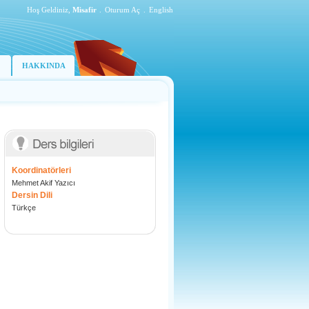
Hoş Geldiniz,
Misafir
.
Oturum Aç
.
English
HAKKINDA
Koordinatörleri
Mehmet Akif Yazıcı
Dersin Dili
Türkçe