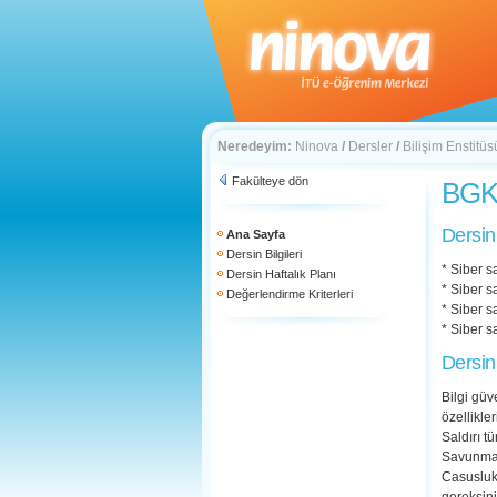
Neredeyim:
Ninova
/
Dersler
/
Bilişim Enstitüs
Fakülteye dön
BGK 
Dersin
Ana Sayfa
Dersin Bilgileri
* Siber s
Dersin Haftalık Planı
* Siber s
Değerlendirme Kriterleri
* Siber sa
* Siber s
Dersin
Bilgi güv
özellikler
Saldırı t
Savunma m
Casusluk 