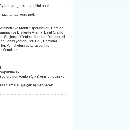
Python programlama dilini nasıl
ar hazırlamayı öğretmek
 Aritmetik ve Mantık Operatörleri, Hatalar
ralanması ve Dizilerde Arama, Basit Grafik,
ler, Seçimsel Yürütme İfadeleri, Yinelemeli
er, Fonksiyonlar), İleri G/Ç, Dosyalar
mler, Veri Uydurma, İterasyonlar,
m Örnekleri
ek
 yapabilecek
 ve üretilen verileri (çıktı) önişlemesini ve
hesaplamaları gerçekleştirebilecek.