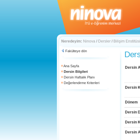
Neredeyim:
Ninova
/
Dersler
/
Bilişim Enstitüs
Fakülteye dön
Dersi
Ana Sayfa
Dersin A
Dersin Bilgileri
Dersin Haftalık Planı
Değerlendirme Kriterleri
Dersin 
Dönem
Dersin D
Dersin 
Dersin 