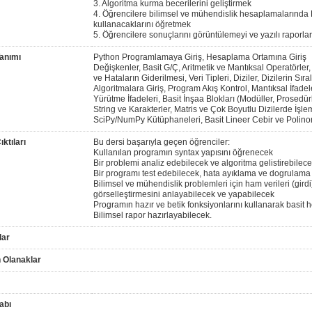
3. Algoritma kurma becerilerini geliştirmek
4. Öğrencilere bilimsel ve mühendislik hesaplamalarında 
kullanacaklarını öğretmek
5. Öğrencilere sonuçlarını görüntülemeyi ve yazılı raporl
anımı
Python Programlamaya Giriş, Hesaplama Ortamına Giriş
Değişkenler, Basit G/Ç, Aritmetik ve Mantıksal Operatörler,
ve Hataların Giderilmesi, Veri Tipleri, Diziler, Dizilerin Sı
Algoritmalara Giriş, Program Akış Kontrol, Mantıksal İfade
Yürütme İfadeleri, Basit İnşaa Blokları (Modüller, Prosedürl
String ve Karakterler, Matris ve Çok Boyutlu Dizilerde İşle
SciPy/NumPy Kütüphaneleri, Basit Lineer Cebir ve Polino
ktıları
Bu dersi başarıyla geçen öğrenciler:
Kullanılan programın syntax yapısını öğrenecek
Bir problemi analiz edebilecek ve algoritma gelistirebilec
Bir programı test edebilecek, hata ayıklama ve dogrulama
Bilimsel ve mühendislik problemleri için ham verileri (girdi)
görselleştirmesini anlayabilecek ve yapabilecek
Programın hazır ve betik fonksiyonlarını kullanarak basit 
Bilimsel rapor hazırlayabilecek.
lar
 Olanaklar
abı