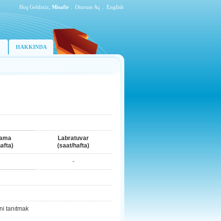
Hoş Geldiniz,
Misafir
.
Oturum Aç
.
English
HAKKINDA
lama
Labratuvar
afta)
(saat/hafta)
-
ni tanıtmak