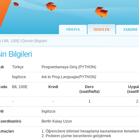
NİNOVA
DERSLER
YARDIM
ü
/
BIL 100E
/
Dersin Bilgileri
n Bilgileri
dı
Türkçe
Programlamaya Giriş (PYTHON)
İngilizce
Intr.to Prog.Language(PYTHON)
Kodu
BIL 100E
Kredi
Ders
Uygu
(saat/hafta)
(saat/h
-
-
1
2
ili
İngilizce
Koordinatörü
Berfin Kalay Uzun
Amaçları
1. Öğrencilere bilimsel hesaplama kavramlarının temelleri
2. Problem çözme becerilerini geliştirmek