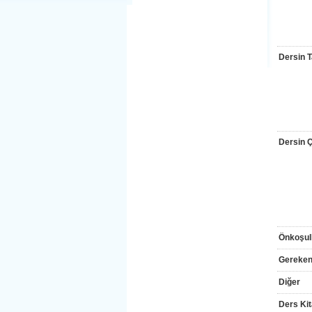
Dersin T
Dersin Çı
Önkoşul
Gereken
Diğer
Ders Kit