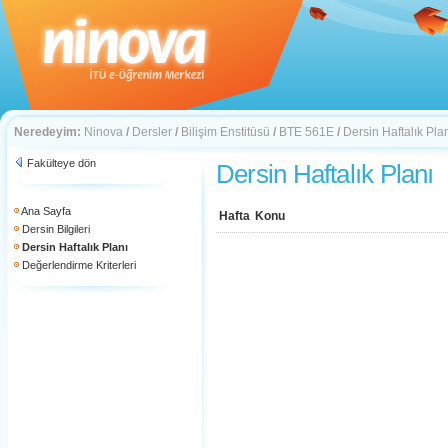
Neredeyim:
Ninova
/
Dersler
/
Bilişim Enstitüsü
/
BTE 561E
/
Dersin Haftalık Pla
Fakülteye dön
Dersin Haftalık Planı
Ana Sayfa
Hafta
Konu
Dersin Bilgileri
Dersin Haftalık Planı
Değerlendirme Kriterleri