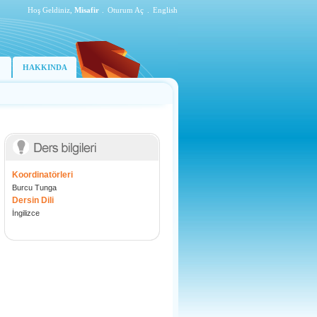
Hoş Geldiniz,
Misafir
.
Oturum Aç
.
English
HAKKINDA
Koordinatörleri
Burcu Tunga
Dersin Dili
İngilizce