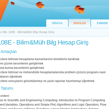
NİNOVA
DERSLER
YARDIM
ü
/
BIL 108E - Bilim&Müh Bilg Hesap Giriş
108E - Bilim&Müh Bilg Hesap Giriş
 Amaçları
cilere bilimsel hesaplama kavramlarının temellerini tanıtmak
em çözme becerilerini geliştirmek
itma kurma becerilerini geliştirmek
ncilere bilimsel ve mühendislik hesaplamalarında problem çözücü programı nasıl
aklarını öğretmek
cilere sonuçlarını görüntülemeyi ve yazılı raporlar hazırlamayı öğretmek
 Tanımı
ontent :
ion to Scientific and Engineering Computing, Introduction to Program Computing
ent,Variables, Operations and Simple Plot, Algorithms and Logic Operators, Flow