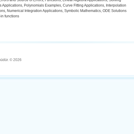
Errors and Source of Errors, Functions, Linear Algebra Applications, Solving
 Applications, Polynomials Examples, Curve Fitting Applications, Interpolation
ions, Numerical Integration Applications, Symbolic Mathematics, ODE Solutions
-in functions
ünüdür. © 2026