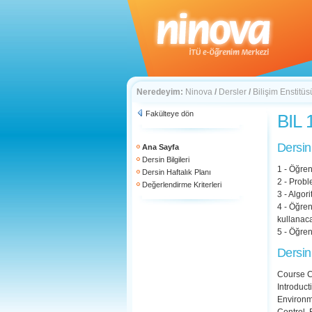
Neredeyim:
Ninova
/
Dersler
/
Bilişim Enstitüs
Fakülteye dön
BIL 
Dersin
Ana Sayfa
Dersin Bilgileri
1 - Öğren
Dersin Haftalık Planı
2 - Probl
Değerlendirme Kriterleri
3 - Algor
4 - Öğre
kullanac
5 - Öğren
Dersin
Course C
Introduct
Environm