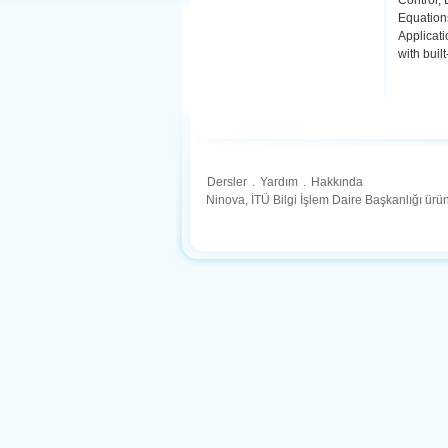
Control, 
Equations
Applicat
with built
Dersler
.
Yardım
.
Hakkında
Ninova, İTÜ Bilgi İşlem Daire Başkanlığı ür