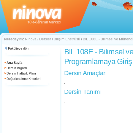
Neredeyim:
Ninova
/
Dersler
/
Bilişim Enstitüsü
/
BIL 108E - Bilimsel ve Mühendi
Fakülteye dön
BIL 108E - Bilimsel v
Programlamaya Giriş
Ana Sayfa
Dersin Bilgileri
Dersin Amaçları
Dersin Haftalık Planı
Değerlendirme Kriterleri
.
Dersin Tanımı
.