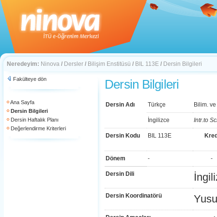
Neredeyim:
Ninova
/
Dersler
/
Bilişim Enstitüsü
/
BIL 113E
/
Dersin Bilgileri
Fakülteye dön
Dersin Bilgileri
Ana Sayfa
Dersin Adı
Türkçe
Bilim. v
Dersin Bilgileri
Dersin Haftalık Planı
İngilizce
Intr.to 
Değerlendirme Kriterleri
Dersin Kodu
BIL 113E
Kred
Dönem
-
-
Dersin Dili
İngil
Dersin Koordinatörü
Yusu