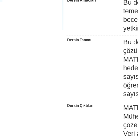
Dersin Amaçları
Bu d
teme
becer
yetki
Dersin Tanımı
Bu de
çözü
MATL
hedef
sayıs
öğre
sayıs
Dersin Çıktıları
MATL
Mühe
çöze
Veri 