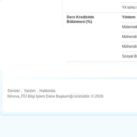
Yıl sonu 
Ders Kredisinin
Yöntem
Bölünmesi (%)
Matemati
Mühendis
Mühendis
Sosyal Bi
Dersler
.
Yardım
.
Hakkında
Ninova, İTÜ Bilgi İşlem Daire Başkanlığı ürünüdür. © 2026