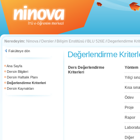
Neredeyim:
Ninova
/
Dersler
/
Bilişim Enstitüsü
/
BLU 526E
/
Degerlendirme Krite
Fakülteye dön
Değerlendirme Kriterl
Ana Sayfa
Ders Değerlendirme
Yöntem
Dersin Bilgileri
Kriterleri
Dersin Haftalık Planı
Yıliçi sın
Değerlendirme Kriterleri
Kısa sın
Dersin Kaynakları
Ödev
Proje
Rapor
Laboratu
Diğer