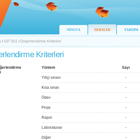
NİNOVA
DERSLER
YARDIM
ü
/
GIT 501
/
Degerlendirme Kriterleri
rlendirme Kriterleri
ğerlendirme
Yöntem
Sayı
i
Yıliçi sınavı
-
Kısa sınav
-
Ödev
-
Proje
-
Rapor
-
Laboratuvar
-
Diğer
-