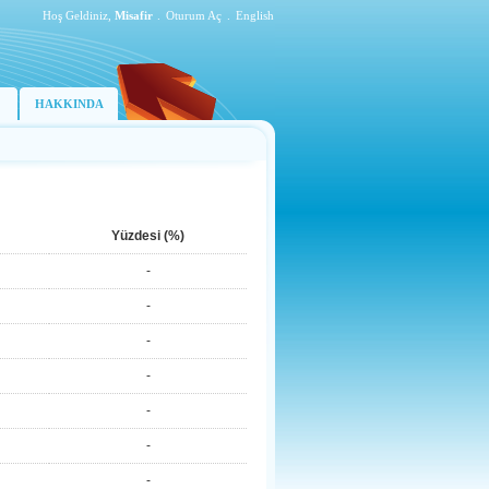
Hoş Geldiniz,
Misafir
.
Oturum Aç
.
English
HAKKINDA
Yüzdesi (%)
-
-
-
-
-
-
-