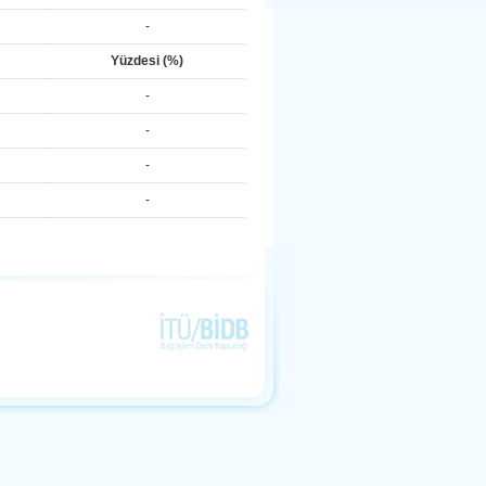
-
Yüzdesi (%)
-
-
-
-