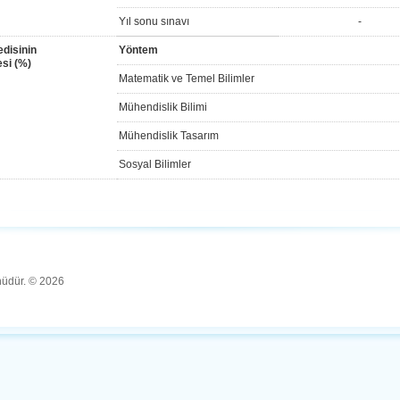
Yıl sonu sınavı
-
disinin
Yöntem
si (%)
Matematik ve Temel Bilimler
Mühendislik Bilimi
Mühendislik Tasarım
Sosyal Bilimler
ünüdür. © 2026