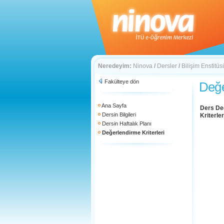
Neredeyim:
Ninova
/
Dersler
/
Bilişim Enstitüs
Fakülteye dön
Değe
Ana Sayfa
Ders De
Dersin Bilgileri
Kriterler
Dersin Haftalık Planı
Değerlendirme Kriterleri