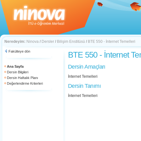
Neredeyim:
Ninova
/
Dersler
/
Bilişim Enstitüsü
/
BTE 550 - İnternet Temelleri
Fakülteye dön
BTE 550 - İnternet Te
Dersin Amaçları
Ana Sayfa
Dersin Bilgileri
İnternet Temelleri
Dersin Haftalık Planı
Değerlendirme Kriterleri
Dersin Tanımı
İnternet Temelleri