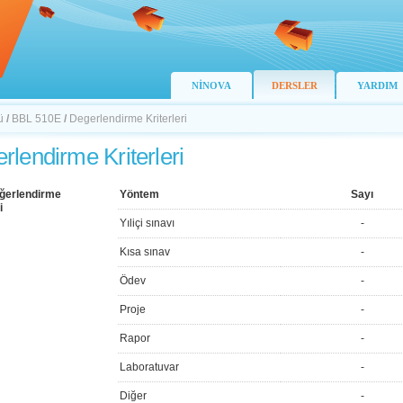
NİNOVA
DERSLER
YARDIM
ü
/
BBL 510E
/
Degerlendirme Kriterleri
rlendirme Kriterleri
ğerlendirme
Yöntem
Sayı
i
Yıliçi sınavı
-
Kısa sınav
-
Ödev
-
Proje
-
Rapor
-
Laboratuvar
-
Diğer
-