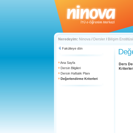
Neredeyim:
Ninova
/
Dersler
/
Bilişim Enstitüs
Fakülteye dön
Değe
Ana Sayfa
Ders De
Dersin Bilgileri
Kriterler
Dersin Haftalık Planı
Değerlendirme Kriterleri