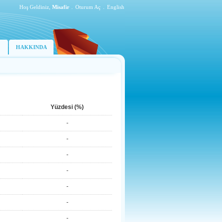
Hoş Geldiniz,
Misafir
.
Oturum Aç
.
English
HAKKINDA
Yüzdesi (%)
-
-
-
-
-
-
-