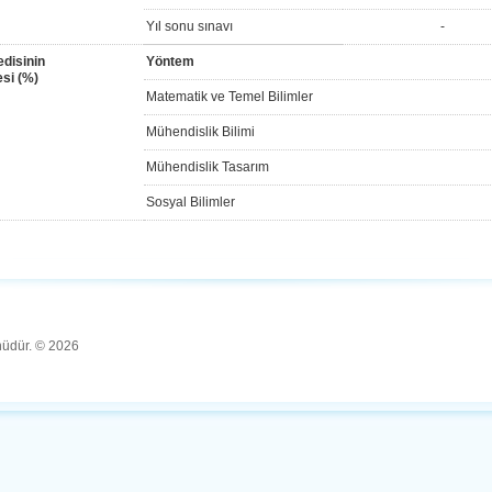
Yıl sonu sınavı
-
disinin
Yöntem
si (%)
Matematik ve Temel Bilimler
Mühendislik Bilimi
Mühendislik Tasarım
Sosyal Bilimler
ünüdür. © 2026