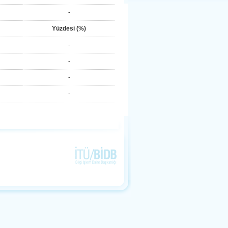
-
Yüzdesi (%)
-
-
-
-