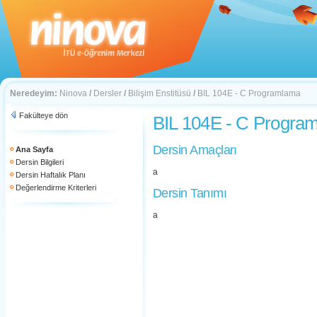
Neredeyim:
Ninova
/
Dersler
/
Bilişim Enstitüsü
/
BIL 104E - C Programlama
Fakülteye dön
BIL 104E - C Progra
Dersin Amaçları
Ana Sayfa
Dersin Bilgileri
a
Dersin Haftalık Planı
Değerlendirme Kriterleri
Dersin Tanımı
a