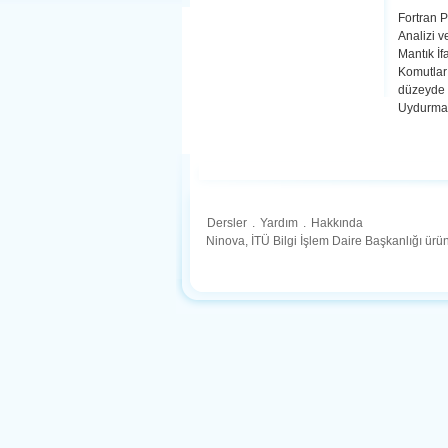
Fortran P
Analizi v
Mantık İf
Komutları
düzeyde I
Uydurma
Dersler
.
Yardım
.
Hakkında
Ninova, İTÜ Bilgi İşlem Daire Başkanlığı ür