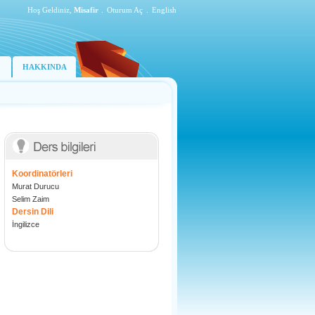
Hoş Geldiniz,
Misafir
.
Oturum Aç
.
English
HAKKINDA
Koordinatörleri
Murat Durucu
Selim Zaim
Dersin Dili
İngilizce