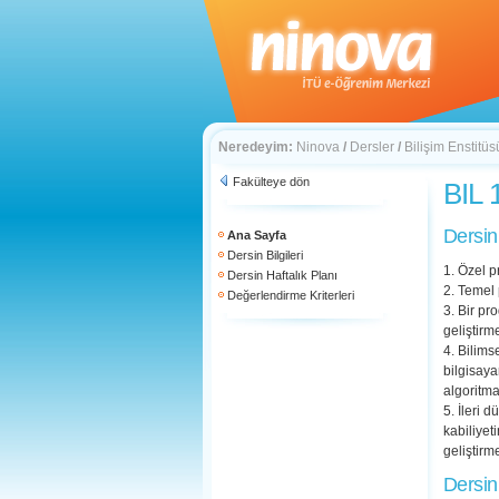
Neredeyim:
Ninova
/
Dersler
/
Bilişim Enstitüs
Fakülteye dön
BIL 
Dersin
Ana Sayfa
Dersin Bilgileri
1. Özel 
Dersin Haftalık Planı
2. Temel 
Değerlendirme Kriterleri
3. Bir pr
geliştirm
4. Bilims
bilgisaya
algoritma
5. İleri 
kabiliyeti
geliştir
Dersin