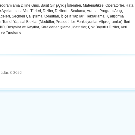
rogramlama Diline Giriş, Basit Giriş/Çıkış İşlemleri, Matematiksel Operatörler, Hata
e Ayıklanması, Veri Türleri, Diziler, Dizilerde Sıralama, Arama, Program Akışı,
adeleri, Seçmeli Çalıştırma Komutları, İçiçe if Yapıları, Tekrarlamalı Çalıştırma
, Temel Yapısal Bloklar (Modüller, Prosedürler, Fonksiyonlar, Altprogramlar), İleri
/O, Dosyalar ve Kayıtlar, Karakterler İşleme, Matrisler, Çok Boyutlu Diziler, Veri
 ve Yineleme
ünüdür. © 2026