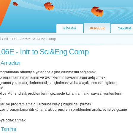
NİNOVA
DERSLER
YARDIM
ü
/
BIL 106E - Intr to Sci&Eng Comp
106E - Intr to Sci&Eng Comp
 Amaçları
programlama ortamıyla yeterince aşina olunmasını sağlamak
programlama mantığının ve tekniklerinin kavranmasını geliştirmek
ogramın yazılması, derlenmesi, çalıştırılması ve hata ayıklanması bilgilerini
ek
el ve Mühendislik problemlerini çözmede kullanılan farklı sayısal yöntemlerin
r
ları ve programlama dili üzerine işleyiş bilgisi geliştirmek
düzey programlama dili kullanarak öğrencilerin problemleri analiz etme ve çözme
ni
meye odaklanmak
 Tanımı