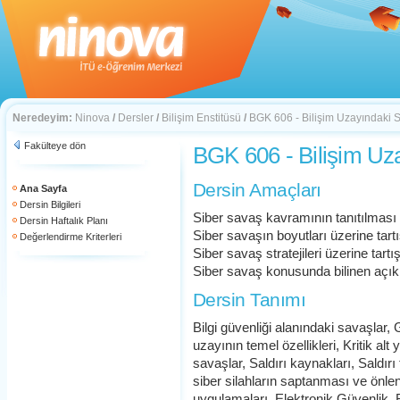
Neredeyim:
Ninova
/
Dersler
/
Bilişim Enstitüsü
/
BGK 606 - Bilişim Uzayındaki 
Fakülteye dön
BGK 606 - Bilişim Uz
Dersin Amaçları
Ana Sayfa
Dersin Bilgileri
Siber savaş kavramının tanıtılması
Dersin Haftalık Planı
Siber savaşın boyutları üzerine tart
Değerlendirme Kriterleri
Siber savaş stratejileri üzerine tartı
Siber savaş konusunda bilinen açıkl
Dersin Tanımı
Bilgi güvenliği alanındaki savaşlar, G
uzayının temel özellikleri, Kritik alt 
savaşlar, Saldırı kaynakları, Saldır
siber silahların saptanması ve önl
uygulamaları, Elektronik Güvenlik, B