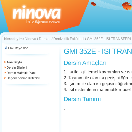
Neredeyim:
Ninova
/
Dersler
/
Denizcilik Fakültesi
/
GMI 352E - ISI TRANSFERİ
Fakülteye dön
GMI 352E - ISI TRA
Dersin Amaçları
Ana Sayfa
Dersin Bilgileri
1. Isı ile ilgili temel kavramları ve ı
Dersin Haftalık Planı
2. Taşınım ile olan ısı geçişini öğre
Değerlendirme Kriterleri
3. Işınım ile olan ısı geçişini öğretm
4. Isıl sistemlerin matematik model
Dersin Tanımı
.