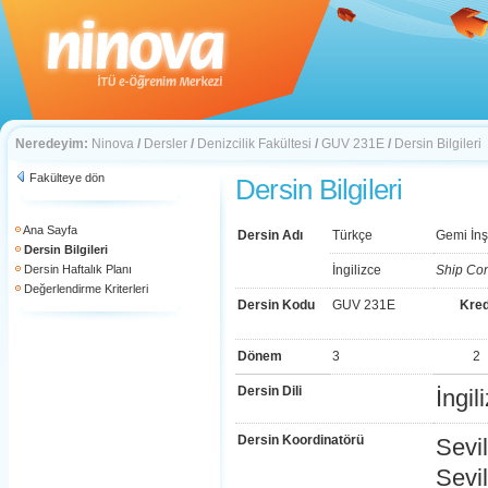
Neredeyim:
Ninova
/
Dersler
/
Denizcilik Fakültesi
/
GUV 231E
/
Dersin Bilgileri
Fakülteye dön
Dersin Bilgileri
Ana Sayfa
Dersin Adı
Türkçe
Gemi İnş
Dersin Bilgileri
Dersin Haftalık Planı
İngilizce
Ship Con
Değerlendirme Kriterleri
Dersin Kodu
GUV 231E
Kred
Dönem
3
2
Dersin Dili
İngil
Dersin Koordinatörü
Sevi
Sevi