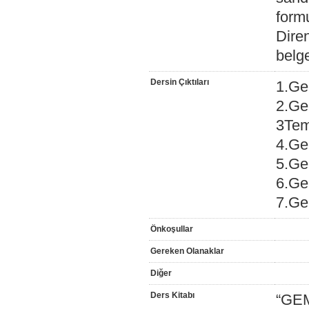
form
Diren
belge
Dersin Çıktıları
1.Gem
2.Ge
3Tem
4.Gem
5.Ge
6.Ge
7.Ge
Önkoşullar
Gereken Olanaklar
Diğer
Ders Kitabı
“GEM