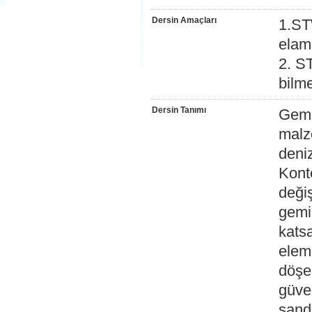
Dersin Amaçları
1.ST
elam
2. S
bilm
Dersin Tanımı
Gemil
malz
deniz
Kont
deği
gemil
katsa
elema
döşek
güver
sand