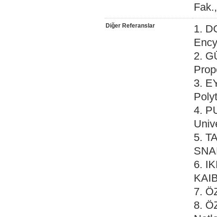
Fak.
Diğer Referanslar
1. D
Ency
2. G
Prop
3. E
Poly
4. P
Univ
5. T
SNAM
6. I
KAIB
7. Ö
8. Ö