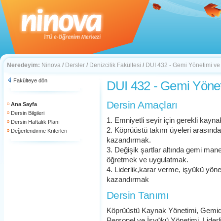
Neredeyim:
Ninova
/
Dersler
/
Denizcilik Fakültesi
/
DUI 432 - Gemi Yönetimi ve 
Fakülteye dön
DUI 432 - Gemi Yöneti
Dersin Amaçları
Ana Sayfa
Dersin Bilgileri
1. Emniyetli seyir için gerekli kayna
Dersin Haftalık Planı
2. Köprüüstü takım üyeleri arasında 
Değerlendirme Kriterleri
kazandırmak.
3. Değişik şartlar altında gemi mane
öğretmek ve uygulatmak.
4. Liderlik,karar verme, işyükü yöneti
kazandırmak
Dersin Tanımı
Köprüüstü Kaynak Yönetimi, Gemid
Personel ve İşyükü Yönetimi, Liderlik