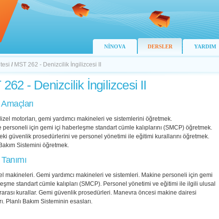
NİNOVA
DERSLER
YARDIM
tesi
/
MST 262 - Denizcilik İngilizcesi II
62 - Denizcilik İngilizcesi II
 Amaçları
izel motorları, gemi yardımcı makineleri ve sistemlerini öğretmek.
 personeli için gemi içi haberleşme standart cümle kalıplarını (SMCP) öğretmek.
ki güvenlik prosedürlerini ve personel yönetimi ile eğitimi kurallarını öğretmek.
 Bakım Sistemini öğretmek.
 Tanımı
l makineleri. Gemi yardımcı makineleri ve sistemleri. Makine personeli için gemi
leşme standart cümle kalıpları (SMCP). Personel yönetimi ve eğitimi ile ilgili ulusal
rarası kurallar. Gemi güvenlik prosedürleri. Manevra öncesi makine dairesi
arı. Planlı Bakım Sisteminin esasları.