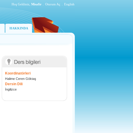
Hoş Geldiniz,
Misafir
.
Oturum Aç
.
English
HAKKINDA
Koordinatörleri
Halime Ceren Göktaş
Dersin Dili
İngilizce