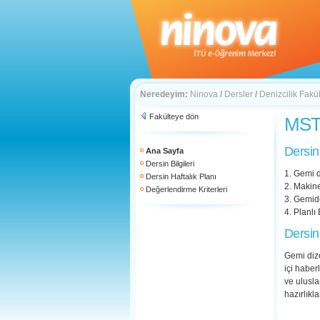
Neredeyim:
Ninova
/
Dersler
/
Denizcilik Fakül
Fakülteye dön
MST 2
Dersin
Ana Sayfa
Dersin Bilgileri
1. Gemi d
Dersin Haftalık Planı
2. Makine
Değerlendirme Kriterleri
3. Gemide
4. Planlı
Dersin
Gemi dize
içi haber
ve ulusla
hazırlıkl