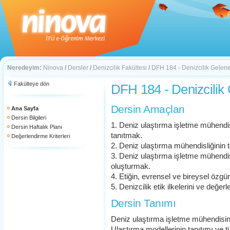
Neredeyim:
Ninova
/
Dersler
/
Denizcilik Fakültesi
/
DFH 184 - Denizcilik Gelene
Fakülteye dön
DFH 184 - Denizcilik 
Dersin Amaçları
Ana Sayfa
Dersin Bilgileri
1. Deniz ulaştırma işletme mühendis
Dersin Haftalık Planı
tanıtmak.
Değerlendirme Kriterleri
2. Deniz ulaştırma mühendisliğinin
3. Deniz ulaştırma işletme mühendisli
oluşturmak.
4. Etiğin, evrensel ve bireysel özg
5. Denizcilik etik ilkelerini ve değer
Dersin Tanımı
Deniz ulaştırma işletme mühendisini
Ulaştırma modellerinin tanıtımı ve tü